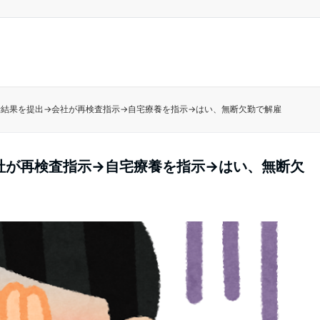
断結果を提出→会社が再検査指示→自宅療養を指示→はい、無断欠勤で解雇
社が再検査指示→自宅療養を指示→はい、無断欠