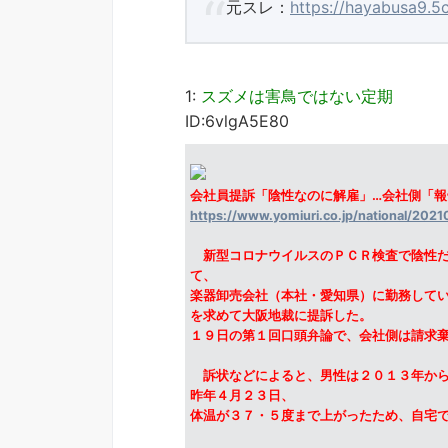
元スレ：
https://hayabusa9.5
1:
スズメは害鳥ではない定期
ID:6vlgA5E80
会社員提訴「陰性なのに解雇」…会社側「
https://www.yomiuri.co.jp/national/20
新型コロナウイルスのＰＣＲ検査で陰性だ
て、
楽器卸売会社（本社・愛知県）に勤務して
を求めて大阪地裁に提訴した。
１９日の第１回口頭弁論で、会社側は請求
訴状などによると、男性は２０１３年から
昨年４月２３日、
体温が３７・５度まで上がったため、自宅