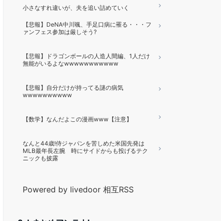
小さなすれ違いが、夫を追い詰めていく
【悲報】DeNA中川颯、手足口病に罹る・・・フ
ァンフェス参加は厳しそう?
【悲報】ドラゴンボールの人造人間編、1人だけ
無能がいるよなwwwwwwwwwww
【悲報】自分だけが持ってる謎の病気
wwwwwwwwww
【数学】なんだよこの漫画www【注意】
なんと44歳!侍ジャパンを苦しめた米国先発は
MLB最年長左腕 時にサイドからも投げるテク
ニックも披露
Powered by livedoor 相互RSS