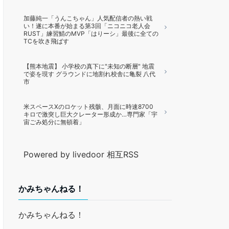
加藤純一「うんこちゃん」人気配信者の熱い戦
い！遂に本番が始まる第3回「ニコニコ老人会
RUST」練習鯖のMVP「はりーシ」最後に全ての
TCを吹き飛ばす
【熊本地震】 小学校の真下に"未知の断層" 地震
で姿を現す グラウンドに地割れ校舎に亀裂 八代
市
米スペースXのロケット残骸、月面に時速8700
キロで激突し巨大クレーター形成か…専門家「宇
宙ごみ処分に無頓着」
Powered by livedoor 相互RSS
かみちゃんねる！
かみちゃんねる！