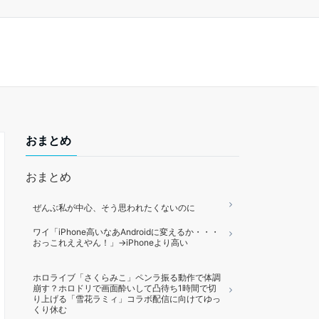
おまとめ
おまとめ
ぜんぶ私が中心、そう思われたくないのに
ワイ「iPhone高いなあAndroidに変えるか・・・
おっこれええやん！」→iPhoneより高い
ホロライブ「さくらみこ」ペンラ振る動作で体調
崩す？ホロドリで画面酔いして凸待ち1時間で切
り上げる「雪花ラミィ」コラボ配信に向けてゆっ
くり休む