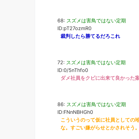
68:
スズメは害鳥ではない定期
ID:pT27ozmR0
裁判したら勝てるだろこれ
72:
スズメは害鳥ではない定期
ID:0/5nThfo0
ダメ社員をクビに出来て良かった
86:
スズメは害鳥ではない定期
ID:FNnNBHGh0
こういうのって仮に社員としての
な。すごい嫌がらせとかされそう