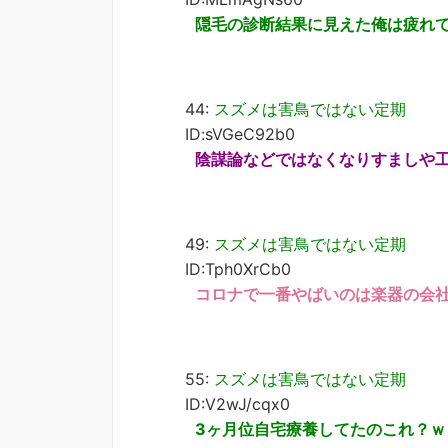
隠毛の診断結果に見えた俺は疲れ
44:
スズメは害鳥ではない定期
ID:sVGeC92b0
陰謀論などではなくなりすましや
49:
スズメは害鳥ではない定期
ID:Tph0XrCb0
コロナで一番やばいのは楽器の会
55:
スズメは害鳥ではない定期
ID:V2wJ/cqx0
3ヶ月位自宅療養してたのこれ？ｗ