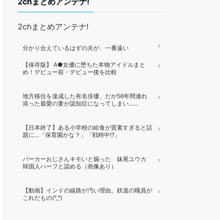
2chまとめアンテナ!
2chまとめアンテナ!
分かり合えているはずの夫が、一番遠い
【保存版】 A●女優に堕ちた本物アイドルまと
め！デビュー前・デビュー後を比較
地方移住を達成した有名俳優、だが56年間連れ
添った最愛の妻が認知症になってしまい……
【日本終了】ある小学校の給食が質素すぎると話
題に…「保育園かな？」「戦時中!?」
パーカーおじさんキモいと煽った 妹尾ユウカ
韓国人ハーフと認める（画像あり）
【動画】インドの線路が汚い理由。鉄道の職員が
これだもの(°_°)