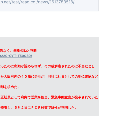
ch.net/test/read.cgi/news/1613783518/
報告なく、無断欠勤と判断」
210220-OYT1T50080/
ったのに出勤が認められず、その後解雇されたのは不当だとし
いた大阪府内の４０歳代男性が、同社に社員としての地位確認など
棄却を求めた。
正社員として府内で営業を担当。緊急事態宣言が発令されていた
で療養し、５月２日にＰＣＲ検査で陰性が判明した。