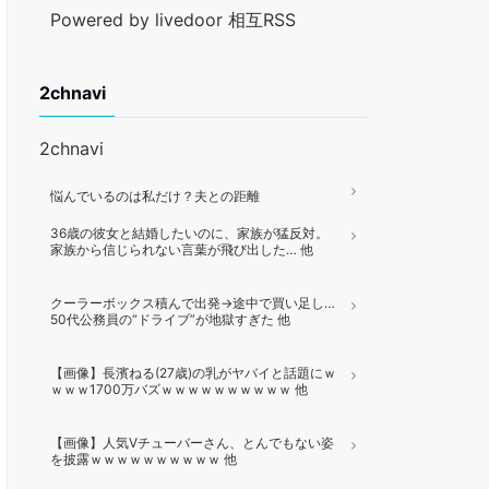
Powered by livedoor 相互RSS
2chnavi
2chnavi
悩んでいるのは私だけ？夫との距離
36歳の彼女と結婚したいのに、家族が猛反対。
家族から信じられない言葉が飛び出した… 他
クーラーボックス積んで出発→途中で買い足し…
50代公務員の“ドライブ”が地獄すぎた 他
【画像】長濱ねる(27歳)の乳がヤバイと話題にｗ
ｗｗｗ1700万バズｗｗｗｗｗｗｗｗｗｗ 他
【画像】人気Vチューバーさん、とんでもない姿
を披露ｗｗｗｗｗｗｗｗｗｗ 他