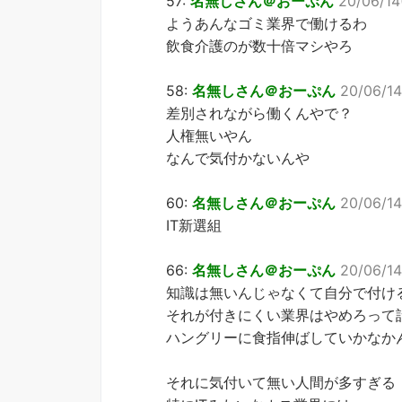
57:
名無しさん＠おーぷん
20/06/14
ようあんなゴミ業界で働けるわ
飲食介護のが数十倍マシやろ
58:
名無しさん＠おーぷん
20/06/14
差別されながら働くんやで？
人権無いやん
なんで気付かないんや
60:
名無しさん＠おーぷん
20/06/14
IT新選組
66:
名無しさん＠おーぷん
20/06/14
知識は無いんじゃなくて自分で付け
それが付きにくい業界はやめろって
ハングリーに食指伸ばしていかなか
それに気付いて無い人間が多すぎる