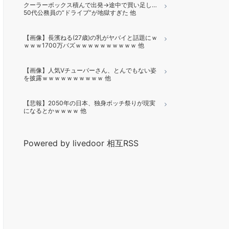
クーラーボックス積んで出発→途中で買い足し…
50代公務員の“ドライブ”が地獄すぎた 他
【画像】長濱ねる(27歳)の乳がヤバイと話題にｗ
ｗｗｗ1700万バズｗｗｗｗｗｗｗｗｗｗ 他
【画像】人気Vチューバーさん、とんでもない姿
を披露ｗｗｗｗｗｗｗｗｗｗ 他
【悲報】2050年の日本、独身ボッチ祭りが現実
になるとかｗｗｗｗ 他
Powered by livedoor 相互RSS