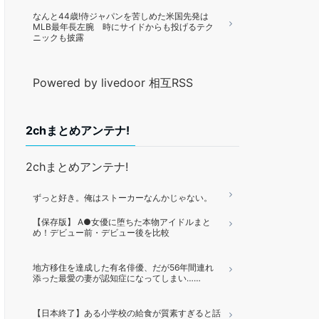
なんと44歳!侍ジャパンを苦しめた米国先発は
MLB最年長左腕 時にサイドからも投げるテク
ニックも披露
Powered by livedoor 相互RSS
2chまとめアンテナ!
2chまとめアンテナ!
ずっと好き。俺はストーカーなんかじゃない。
【保存版】 A●女優に堕ちた本物アイドルまと
め！デビュー前・デビュー後を比較
地方移住を達成した有名俳優、だが56年間連れ
添った最愛の妻が認知症になってしまい……
【日本終了】ある小学校の給食が質素すぎると話