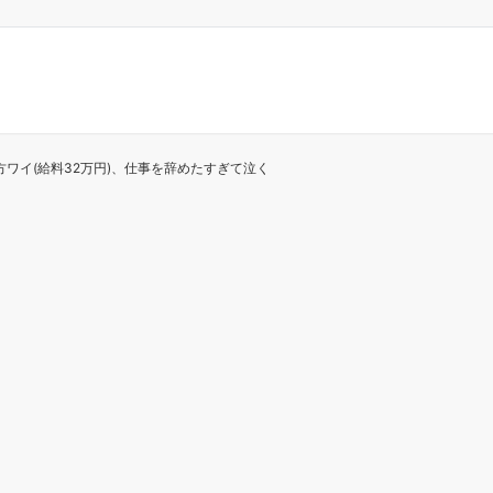
土方ワイ(給料32万円)、仕事を辞めたすぎて泣く