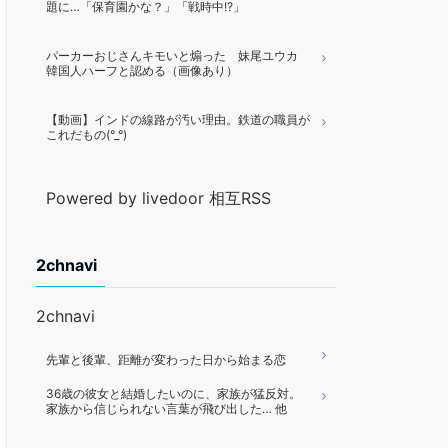
題に…「保育園かな？」「戦時中!?」
パーカーおじさんキモいと煽った 妹尾ユウカ
韓国人ハーフと認める（画像あり）
【動画】インドの線路が汚い理由。鉄道の職員が
これだもの(°_°)
Powered by livedoor 相互RSS
2chnavi
2chnavi
先輩と後輩、距離が変わった日から始まる恋
36歳の彼女と結婚したいのに、家族が猛反対。
家族から信じられない言葉が飛び出した… 他