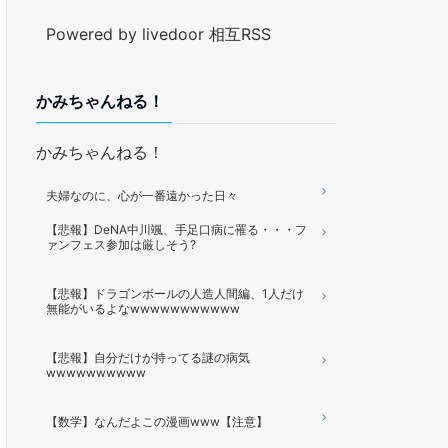
Powered by livedoor 相互RSS
かみちゃんねる！
かみちゃんねる！
夫婦なのに、心が一番遠かった日々
【悲報】DeNA中川颯、手足口病に罹る・・・フ
ァンフェス参加は厳しそう?
【悲報】ドラゴンボールの人造人間編、1人だけ
無能がいるよなwwwwwwwwwww
【悲報】自分だけが持ってる謎の病気
wwwwwwwwww
【数学】なんだよこの漫画www【注意】