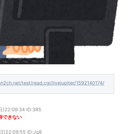
n2ch.net/test/read.cgi/livejupiter/1592140174/
日)22:09:34 ID:3R5
待できない
日)22:09:55 ID:Jq8